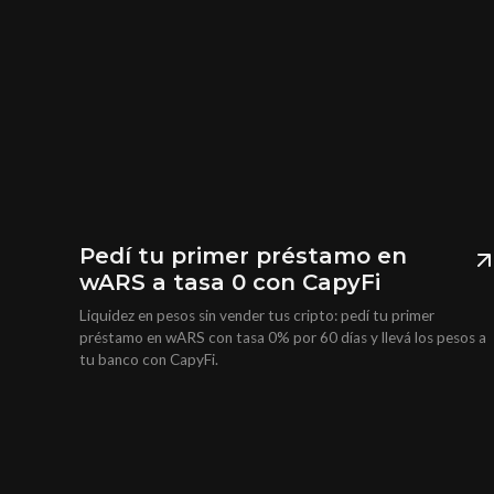
Pedí tu primer préstamo en
wARS a tasa 0 con CapyFi
Liquidez en pesos sin vender tus cripto: pedí tu primer
préstamo en wARS con tasa 0% por 60 días y llevá los pesos a
tu banco con CapyFi.